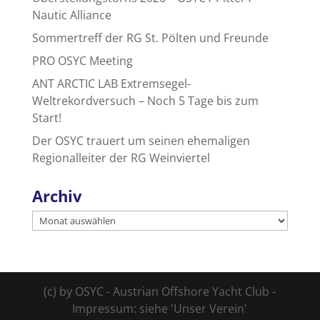
Nautic Alliance
Sommertreff der RG St. Pölten und Freunde
PRO OSYC Meeting
ANT ARCTIC LAB Extremsegel-
Weltrekordversuch – Noch 5 Tage bis zum
Start!
Der OSYC trauert um seinen ehemaligen
Regionalleiter der RG Weinviertel
Archiv
Archiv
(c) by OSYC - Austrian Offshore Yacht Club -
Impressum: siehe 'Unser Verein'