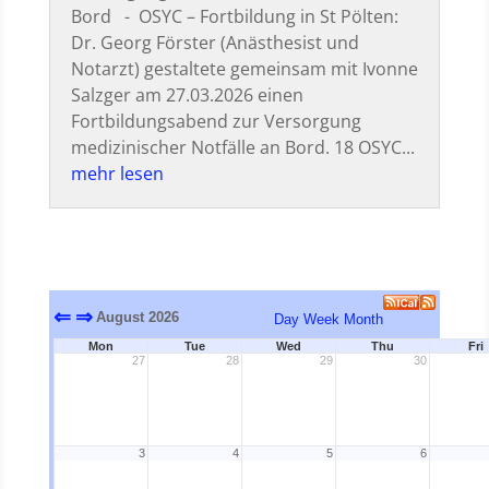
Bord - OSYC – Fortbildung in St Pölten:
Dr. Georg Förster (Anästhesist und
Notarzt) gestaltete gemeinsam mit Ivonne
Salzger am 27.03.2026 einen
Fortbildungsabend zur Versorgung
medizinischer Notfälle an Bord. 18 OSYC...
mehr lesen
⇐
⇒
August 2026
Day
Week
Month
Mon
Tue
Wed
Thu
Fri
27
28
29
30
3
4
5
6