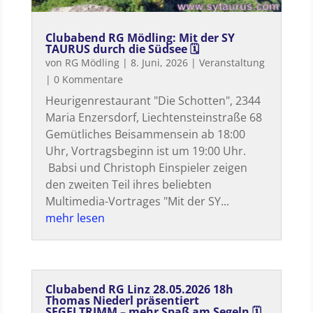
Clubabend RG Mödling: Mit der SY
TAURUS durch die Südsee 🗓
von
RG Mödling
|
8. Juni, 2026
|
Veranstaltung
| 0 Kommentare
Heurigenrestaurant "Die Schotten", 2344
Maria Enzersdorf, Liechtensteinstraße 68
Gemütliches Beisammensein ab 18:00
Uhr, Vortragsbeginn ist um 19:00 Uhr.
Babsi und Christoph Einspieler zeigen
den zweiten Teil ihres beliebten
Multimedia-Vortrages "Mit der SY...
mehr lesen
Clubabend RG Linz 28.05.2026 18h
Thomas Niederl präsentiert
SEGELTRIMM – mehr Spaß am Segeln 🗓