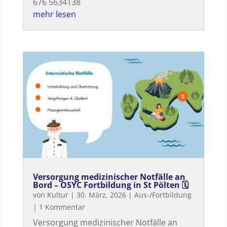
676 5634138
mehr lesen
Versorgung medizinischer Notfälle an
Bord – OSYC Fortbildung in St Pölten 🗓
von
Kultur
|
30. März, 2026
|
Aus-/Fortbildung
| 1 Kommentar
Versorgung medizinischer Notfälle an