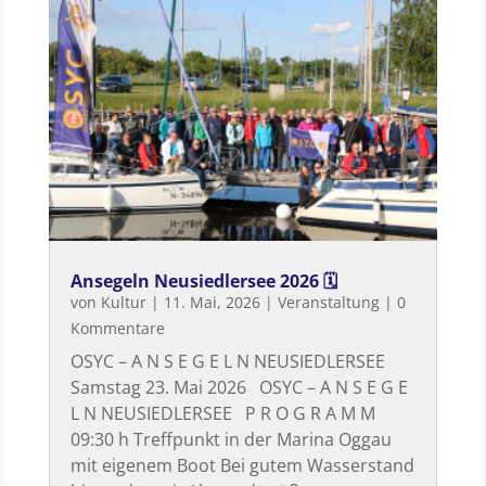
Ansegeln Neusiedlersee 2026 🗓
von
Kultur
|
11. Mai, 2026
|
Veranstaltung
| 0
Kommentare
OSYC – A N S E G E L N NEUSIEDLERSEE
Samstag 23. Mai 2026 OSYC – A N S E G E
L N NEUSIEDLERSEE P R O G R A M M
09:30 h Treffpunkt in der Marina Oggau
mit eigenem Boot Bei gutem Wasserstand