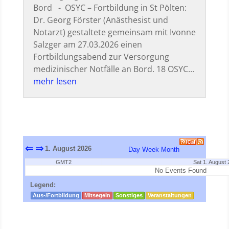
Bord - OSYC – Fortbildung in St Pölten:
Dr. Georg Förster (Anästhesist und
Notarzt) gestaltete gemeinsam mit Ivonne
Salzger am 27.03.2026 einen
Fortbildungsabend zur Versorgung
medizinischer Notfälle an Bord. 18 OSYC...
mehr lesen
⇐
⇒
1. August 2026
Day
Week
Month
GMT2
Sat 1. August
No Events Found
Legend:
Aus-/Fortbildung
Mitsegeln
Sonstiges
Veranstaltungen