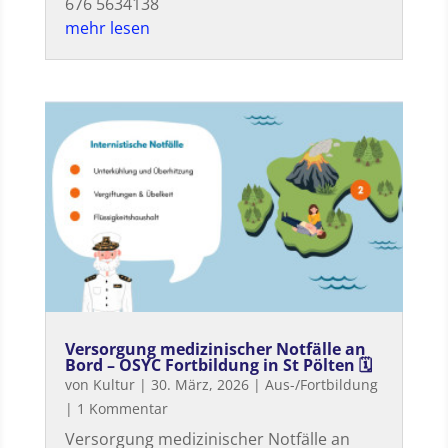
676 5634138
mehr lesen
Versorgung medizinischer Notfälle an
Bord – OSYC Fortbildung in St Pölten 🗓
von
Kultur
|
30. März, 2026
|
Aus-/Fortbildung
| 1 Kommentar
Versorgung medizinischer Notfälle an