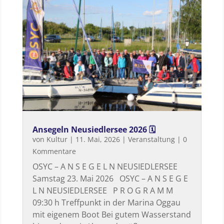
Ansegeln Neusiedlersee 2026 🗓
von
Kultur
|
11. Mai, 2026
|
Veranstaltung
| 0
Kommentare
OSYC – A N S E G E L N NEUSIEDLERSEE
Samstag 23. Mai 2026 OSYC – A N S E G E
L N NEUSIEDLERSEE P R O G R A M M
09:30 h Treffpunkt in der Marina Oggau
mit eigenem Boot Bei gutem Wasserstand