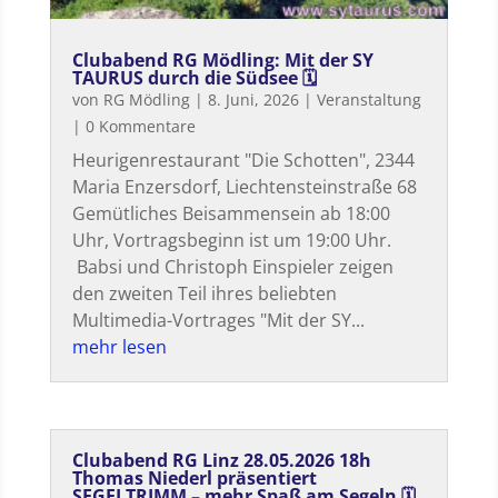
Clubabend RG Mödling: Mit der SY
TAURUS durch die Südsee 🗓
von
RG Mödling
|
8. Juni, 2026
|
Veranstaltung
| 0 Kommentare
Heurigenrestaurant "Die Schotten", 2344
Maria Enzersdorf, Liechtensteinstraße 68
Gemütliches Beisammensein ab 18:00
Uhr, Vortragsbeginn ist um 19:00 Uhr.
Babsi und Christoph Einspieler zeigen
den zweiten Teil ihres beliebten
Multimedia-Vortrages "Mit der SY...
mehr lesen
Clubabend RG Linz 28.05.2026 18h
Thomas Niederl präsentiert
SEGELTRIMM – mehr Spaß am Segeln 🗓