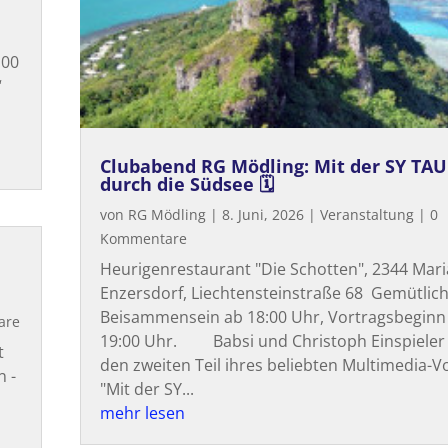
:00
“
Clubabend RG Mödling: Mit der SY TA
durch die Südsee 🗓
von
RG Mödling
|
8. Juni, 2026
|
Veranstaltung
| 0
Kommentare
Heurigenrestaurant "Die Schotten", 2344 Mari
Enzersdorf, Liechtensteinstraße 68 Gemütlic
Beisammensein ab 18:00 Uhr, Vortragsbeginn
are
19:00 Uhr. Babsi und Christoph Einspieler
t
den zweiten Teil ihres beliebten Multimedia-V
n -
"Mit der SY...
t
mehr lesen