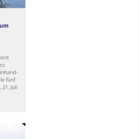
zum
Bord
zu
Einhand-
e fünf
21. Juli