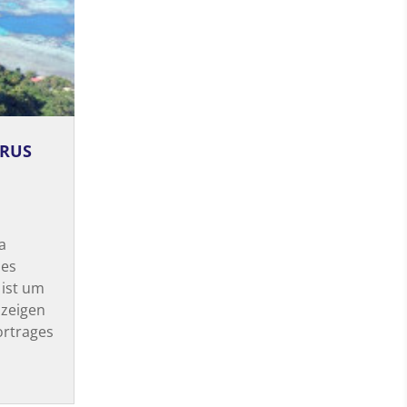
URUS
a
hes
 ist um
 zeigen
ortrages