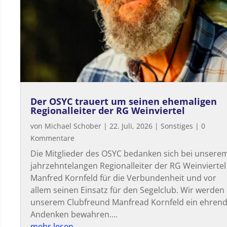
Der OSYC trauert um seinen ehemaligen
Regionalleiter der RG Weinviertel
von
Michael Schober
|
22. Juli, 2026
|
Sonstiges
| 0
Kommentare
Die Mitglieder des OSYC bedanken sich bei unsere
jahrzehntelangen Regionalleiter der RG Weinviertel
Manfred Kornfeld für die Verbundenheit und vor
allem seinen Einsatz für den Segelclub. Wir werden
unserem Clubfreund Manfread Kornfeld ein ehren
Andenken bewahren....
mehr lesen