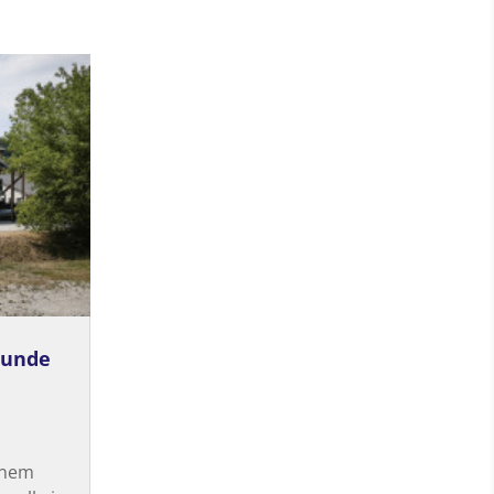
eunde
einem