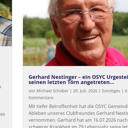
Gerhard Nestinger – ein OSYC Urgeste
seinen letzten Törn angetreten…
m
von
Michael Schober
|
20. Juli, 2026
|
Sonstiges
| 0
Kommentare
Mit tiefer Betroffenheit hat die OSYC Gemeind
Ableben unseres Clubfreundes Gerhard Nesti
des
vernommen. Gerhard hat am 16.07.2026 nach
schwerer Krankheit im 79.Lebensjahr seine let