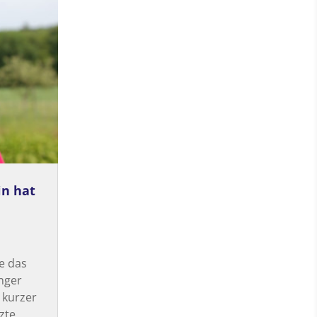
in hat
e das
nger
 kurzer
zte