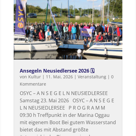
Ansegeln Neusiedlersee 2026 🗓
von
Kultur
|
11. Mai, 2026
|
Veranstaltung
| 0
Kommentare
OSYC – A N S E G E L N NEUSIEDLERSEE
Samstag 23. Mai 2026 OSYC – A N S E G E
L N NEUSIEDLERSEE P R O G R A M M
09:30 h Treffpunkt in der Marina Oggau
mit eigenem Boot Bei gutem Wasserstand
bietet das mit Abstand größte