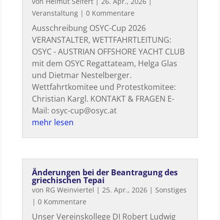
von
Helmut Seifert
|
26. Apr., 2026
|
Veranstaltung
| 0 Kommentare
Ausschreibung OSYC-Cup 2026
VERANSTALTER, WETTFAHRTLEITUNG:
OSYC - AUSTRIAN OFFSHORE YACHT CLUB
mit dem OSYC Regattateam, Helga Glas
und Dietmar Nestelberger.
Wettfahrtkomitee und Protestkomitee:
Christian Kargl. KONTAKT & FRAGEN E-
Mail: osyc-cup@osyc.at
mehr lesen
Änderungen bei der Beantragung des
griechischen Tepai
von
RG Weinviertel
|
25. Apr., 2026
|
Sonstiges
| 0 Kommentare
Unser Vereinskollege DI Robert Ludwig