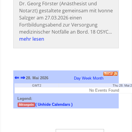
Dr. Georg Förster (Anästhesist und
Notarzt) gestaltete gemeinsam mit Ivonne
Salzger am 27.03.2026 einen
Fortbildungsabend zur Versorgung
medizinischer Notfälle an Bord. 18 OSYC...
mehr lesen
⇐
⇒
28. Mai 2026
Day
Week
Month
GMT2
Thu 28. Mai 
No Events Found
Legend:
( Unhide Calendars )
Mitsegeln