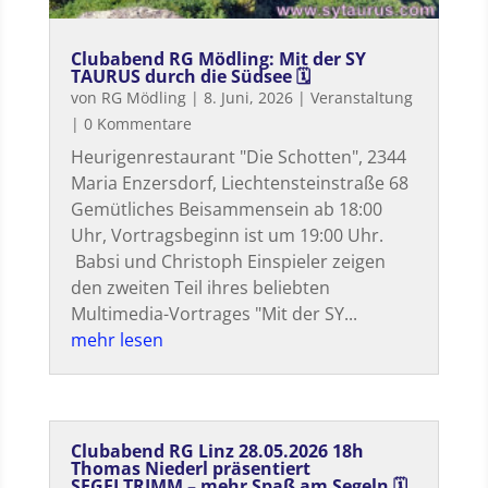
Clubabend RG Mödling: Mit der SY
TAURUS durch die Südsee 🗓
von
RG Mödling
|
8. Juni, 2026
|
Veranstaltung
| 0 Kommentare
Heurigenrestaurant "Die Schotten", 2344
Maria Enzersdorf, Liechtensteinstraße 68
Gemütliches Beisammensein ab 18:00
Uhr, Vortragsbeginn ist um 19:00 Uhr.
Babsi und Christoph Einspieler zeigen
den zweiten Teil ihres beliebten
Multimedia-Vortrages "Mit der SY...
mehr lesen
Clubabend RG Linz 28.05.2026 18h
Thomas Niederl präsentiert
SEGELTRIMM – mehr Spaß am Segeln 🗓