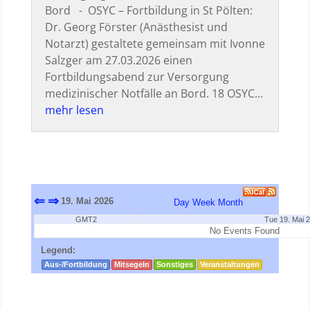
Bord - OSYC – Fortbildung in St Pölten:
Dr. Georg Förster (Anästhesist und
Notarzt) gestaltete gemeinsam mit Ivonne
Salzger am 27.03.2026 einen
Fortbildungsabend zur Versorgung
medizinischer Notfälle an Bord. 18 OSYC...
mehr lesen
⇐
⇒
19. Mai 2026
Day
Week
Month
GMT2
Tue 19. Mai 
No Events Found
Legend:
Aus-/Fortbildung
Mitsegeln
Sonstiges
Veranstaltungen