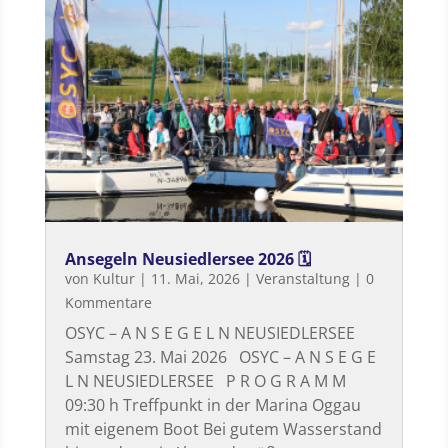
Ansegeln Neusiedlersee 2026 🗓
von
Kultur
|
11. Mai, 2026
|
Veranstaltung
| 0
Kommentare
OSYC – A N S E G E L N NEUSIEDLERSEE
Samstag 23. Mai 2026 OSYC – A N S E G E
L N NEUSIEDLERSEE P R O G R A M M
09:30 h Treffpunkt in der Marina Oggau
mit eigenem Boot Bei gutem Wasserstand