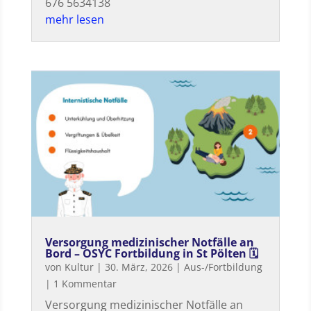
676 5634138
mehr lesen
Versorgung medizinischer Notfälle an
Bord – OSYC Fortbildung in St Pölten 🗓
von
Kultur
|
30. März, 2026
|
Aus-/Fortbildung
| 1 Kommentar
Versorgung medizinischer Notfälle an